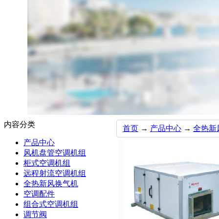
内容分类
首页
→
产品中心
→
全热新
产品中心
风机盘管空调机组
柜式空调机组
远程射流空调机组
全热新风换气机
空调配件
组合式空调机组
调节阀